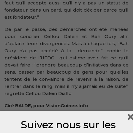
faut qu’il accepte aussi qu’il n’y a pas un statut de
fondateur dans un parti, qui doit décider parce qu’il
est fondateur.’’
De par le passé, des démarches ont été menées
pour concilier Cellou Dalein et Bah Oury afin
d’aplanir leurs divergences. Mais à chaque fois, ‘’Bah
Oury n’a pas accédé à la demande’’, confie le
président de l’UFDG qui estime avoir fait ce qu’il
devait faire : ‘’prendre beaucoup d’initiatives dans ce
sens, passer par beaucoup de gens pour qu’elles
tentent de le convaincre de revenir à la raison, de
rentrer dans le rang, mais il n’y a jamais eu de suite’’,
regrette Cellou Dalein Diallo.
Ciré BALDE, pour VisionGuinee.Info
00224 664 93 14 04
Suivez nous sur les