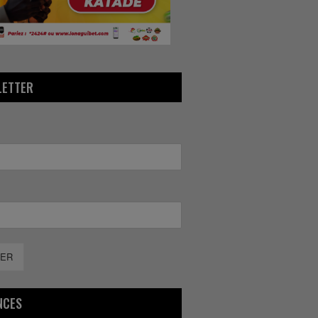
LETTER
ER
NCES