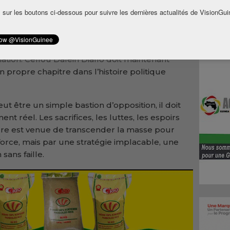
onde : Cellou était celui qui pouvait porter
 sur les boutons ci-dessous pour suivre les dernières actualités de VisionGui
e en quête de renouveau.
pelle. Massifier un parti est une prouesse, mais
re est une nécessité. Le mentor a tracé la voie,
ination. Cellou Dalein Diallo doit maintenant
n propre chapitre dans l’histoire politique
t être un simple bastion d’opposition, il doit
t réel. Les sacrifices, les luttes, les espoirs
eure est venue de transcender la masse pour
force, mais par une stratégie implacable, une
sans faille.