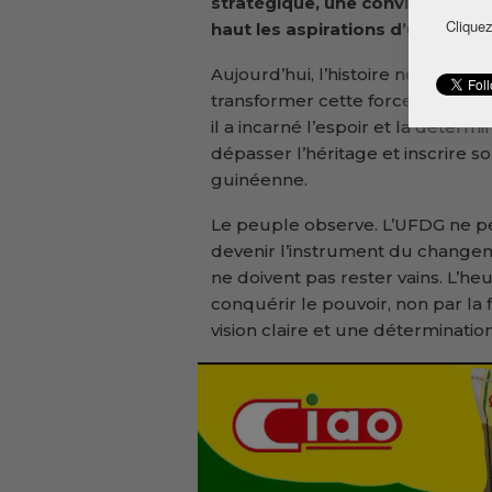
stratégique, une conviction prof
Cliquez
haut les aspirations d’un peupl
Aujourd’hui, l’histoire nous inter
transformer cette force en victoi
il a incarné l’espoir et la déterm
dépasser l’héritage et inscrire so
guinéenne.
Le peuple observe. L’UFDG ne peu
devenir l’instrument du changemen
ne doivent pas rester vains. L’h
conquérir le pouvoir, non par la 
vision claire et une détermination 