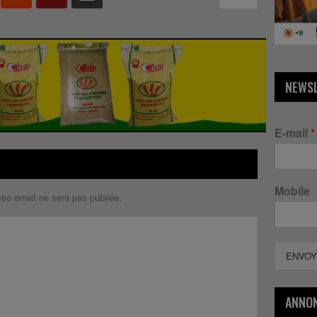
NEWS
E-mail
*
Mobile
sse email ne sera pas publiée.
ENVOY
ANNO