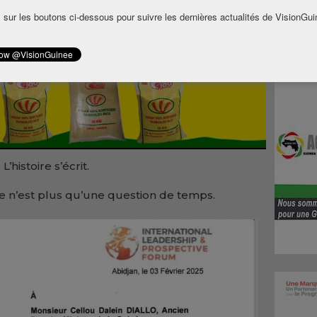
 sur les boutons ci-dessous pour suivre les dernières actualités de VisionGui
te chevronné, il fera résonner la voix de la
’histoire s’écrit.
 ce n’est plus qu’une question de temps.