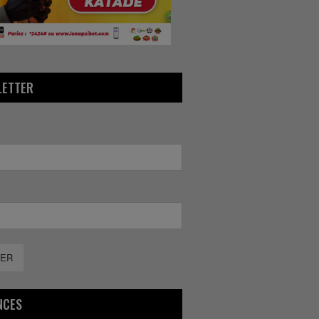
LETTER
ER
NCES