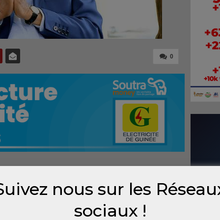
0
tionale aux côtés d’experts, de chercheurs et
Suivez nous sur les Réseau
 sa vision sur un enjeu crucial :
sociaux !
ation de l’Afrique au 21ᵉ siècle »