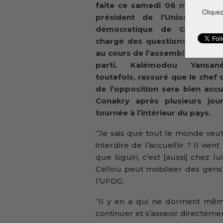
faite ce samedi 06 mai par le
Cliquez
président de l’Union des f
démocratique de Guinée (U
chargé des questions économ
au cours de l’assemblée génér
parti. Kalémodou Yansan
toutefois, rassuré que le chef d
de l’opposition sera bien accue
Conakry après plusieurs jou
tournée à l’intérieur du pays.
‘’Je sais que tout le monde veu
interdire de l’accueillir ? Il vien
que Siguiri, c’est [aussi] chez 
Cellou peut mobiliser des gens’
l’UFDG.
‘’Il y en a qui ne dorment même
continuer et s’asseoir directemen