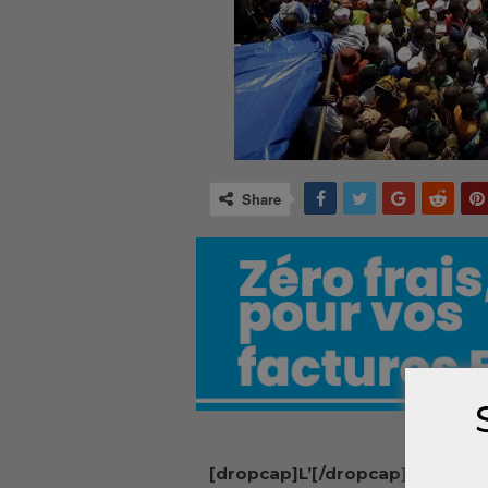
Share
[dropcap]L’[/dropcap]annonce 