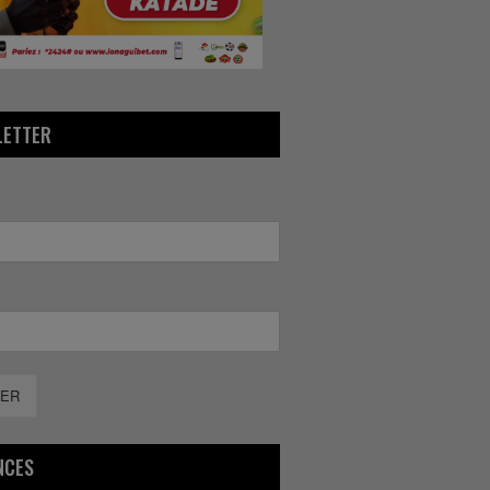
LETTER
ER
NCES