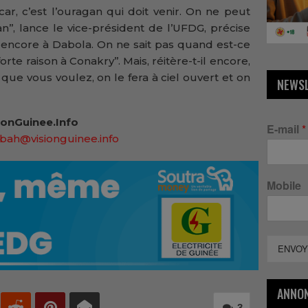
car, c’est l’ouragan qui doit venir. On ne peut
n’’, lance le vice-président de l’UFDG, précise
t encore à Dabola. On ne sait pas quand est-ce
rte raison à Conakry’’. Mais, réitère-t-il encore,
 que vous voulez, on le fera à ciel ouvert et on
NEWS
onGuinee.Info
E-mail
*
bah@visionguinee.info
Mobile
ENVOY
ANNO
3