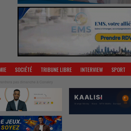
MIE
SOCIÉTÉ
TRIBUNE LIBRE
INTERVIEW
SPORT
 rentrera pas dimanche à Conakry