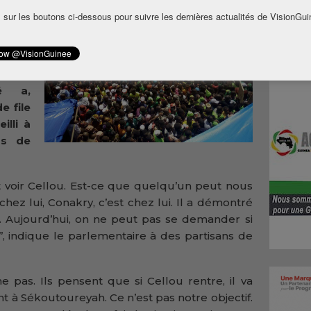
 vice-
 sur les boutons ci-dessous pour suivre les dernières actualités de VisionGui
orces
FDG),
iques
ale du
é a,
e file
illi à
rs de
t voir Cellou. Est-ce que quelqu’un peut nous
t chez lui, Conakry, c’est chez lui. Il a démontré
lui. Aujourd’hui, on ne peut pas se demander si
’, indique le parlementaire à des partisans de
 pas. Ils pensent que si Cellou rentre, il va
t à Sékoutoureyah. Ce n’est pas notre objectif.