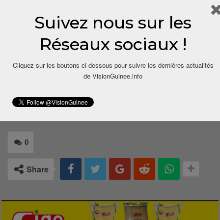
De Kampala, Boussouriou Doumba, pour
Suivez nous sur les
VisionGuinee.Info
00224 622 98 97
Réseaux sociaux !
11/boussouriou.bah@visionguinee.info
Cliquez sur les boutons ci-dessous pour suivre les dernières actualités
de VisionGuinee.info
0
Share