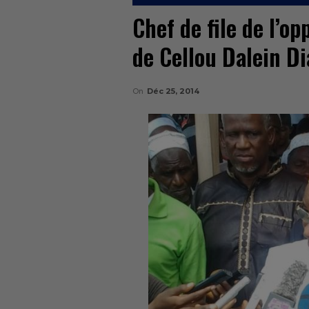
Chef de file de l’op
de Cellou Dalein D
On
Déc 25, 2014