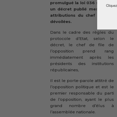
promulgué la loi 036 sur le sta
Cliquez
un décret publié mercredi soi
attributions du chef de file 
dévoilées.
Dans le cadre des règles du
protocole d’Etat, selon le
décret, le chef de file de
l’opposition prend rang
immédiatement après les
présidents des institutions
républicaines,
Il est le porte-parole attitré de
l’opposition politique et est le
premier responsable du parti
de l’opposition, ayant le plus
grand nombre d’élus à
l’assemblée nationale.