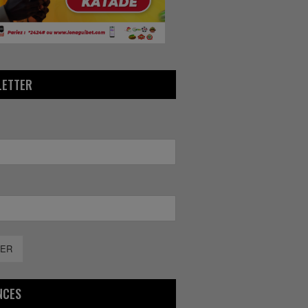
LETTER
ER
NCES