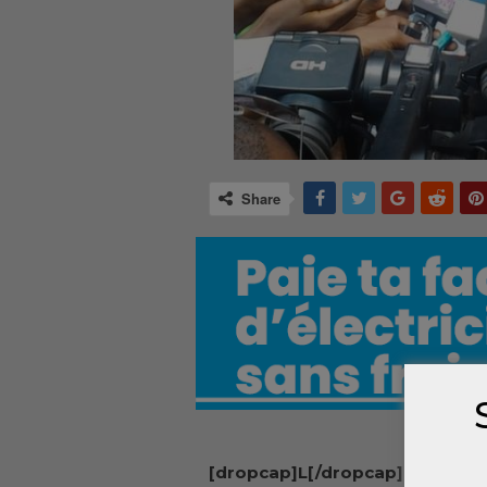
Share
[dropcap]L[/dropcap]e prés