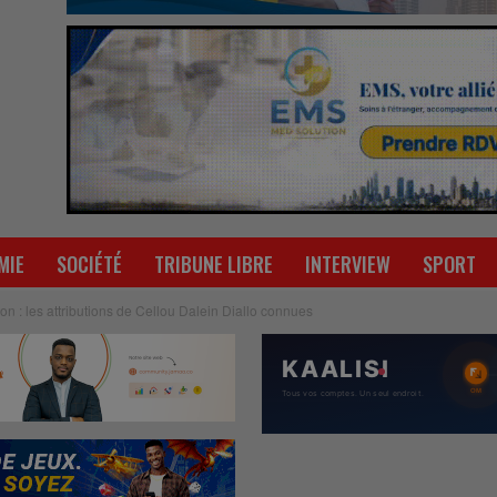
MIE
SOCIÉTÉ
TRIBUNE LIBRE
INTERVIEW
SPORT
ion : les attributions de Cellou Dalein Diallo connues