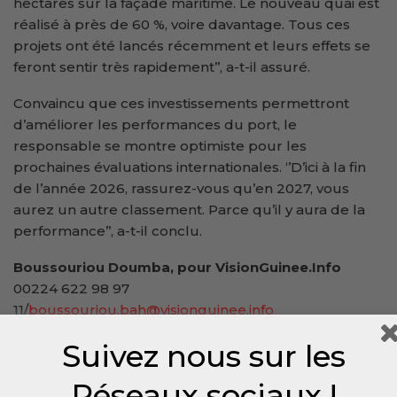
hectares sur la façade maritime. Le nouveau quai est
réalisé à près de 60 %, voire davantage. Tous ces
projets ont été lancés récemment et leurs effets se
feront sentir très rapidement’’, a-t-il assuré.
Convaincu que ces investissements permettront
d’améliorer les performances du port, le
responsable se montre optimiste pour les
prochaines évaluations internationales. ‘’D’ici à la fin
de l’année 2026, rassurez-vous qu’en 2027, vous
aurez un autre classement. Parce qu’il y aura de la
performance’’, a-t-il conclu.
Boussouriou Doumba, pour VisionGuinee.Info
00224 622 98 97
11/
boussouriou.bah@visionguinee.info
Suivez nous sur les
Réseaux sociaux !