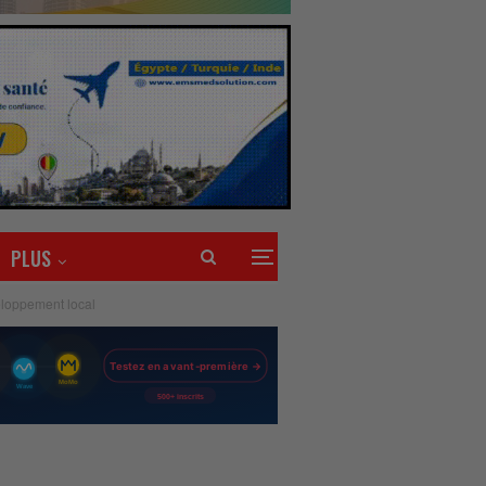
PLUS
veloppement local