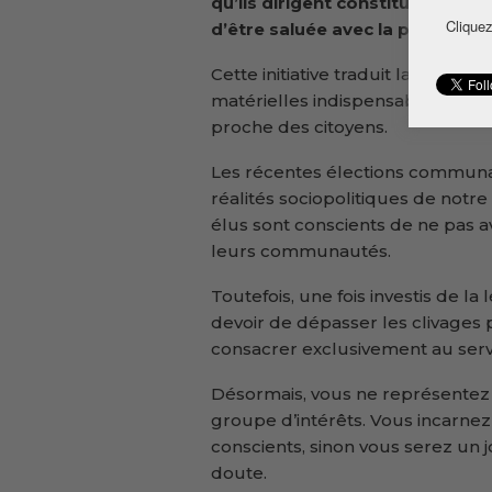
qu’ils dirigent constituerait un
Cliquez
d’être saluée avec la plus gran
Cette initiative traduit la volont
matérielles indispensables à une
proche des citoyens.
Les récentes élections communale
réalités sociopolitiques de notre
élus sont conscients de ne pas a
leurs communautés.
Toutefois, une fois investis de la 
devoir de dépasser les clivages p
consacrer exclusivement au servic
Désormais, vous ne représentez p
groupe d’intérêts. Vous incarnez 
conscients, sinon vous serez un j
doute.