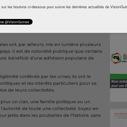
e décision administrative majeure qui mérite
 sur les boutons ci-dessous pour suivre les dernières actualités de VisionGui
de considération.
é des autorités de créer les conditions
 gouvernance locale plus efficace et plus
s ont, par ailleurs, mis en lumière plusieurs
 pays. Il est de notoriété publique que certains
voir bénéficié d’une adhésion populaire de
légitimité conférée par les urnes, ils ont le
olitiques et les intérêts particuliers pour se
e de leurs collectivités.
lus un clan, une famille politique ou un
l’autorité de toute une collectivité. Soyez-en
our jetés dans les poubelles de l’histoire, sans