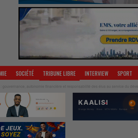
MIE
SOCIÉTÉ
TRIBUNE LIBRE
INTERVIEW
SPORT
les : gouvernance, autonomie financière et responsabilité des élus au service du dé