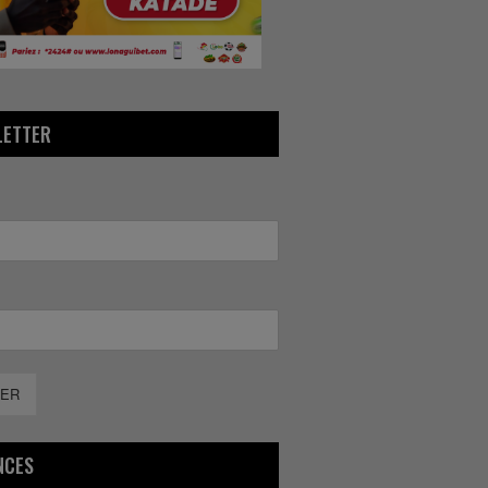
LETTER
ER
NCES