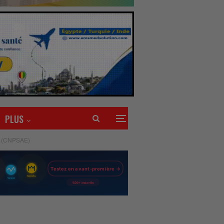
PLUS
at (CNPSAE)