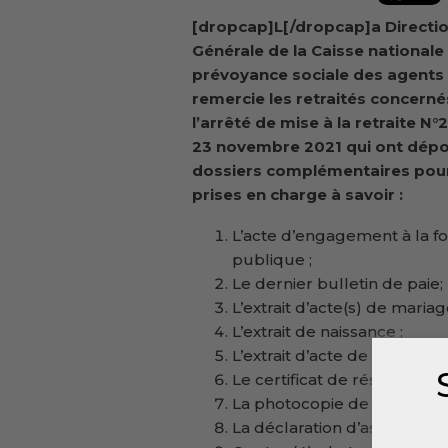
[dropcap]L[/dropcap]a Directi
Générale de la Caisse nationale
prévoyance sociale des agents 
remercie les retraités concerné
l’arrêté de mise à la retraite N
23 novembre 2021 qui ont dépo
dossiers complémentaires pour
prises en charge à savoir :
L’acte d’engagement à la fo
publique ;
Le dernier bulletin de paie;
L’extrait d’acte(s) de mariag
L’extrait de naissance ;
L’extrait d’acte de naissanc
Le certificat de résidence ;
La photocopie de la carte d’
La déclaration d’assignation