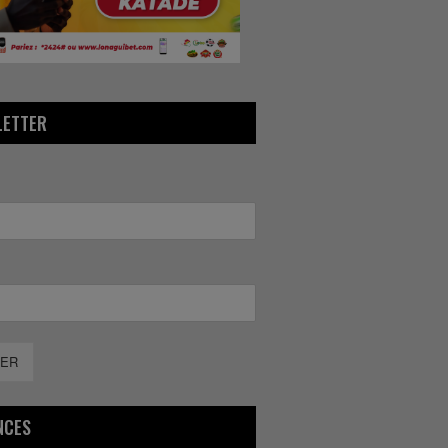
LETTER
ER
NCES