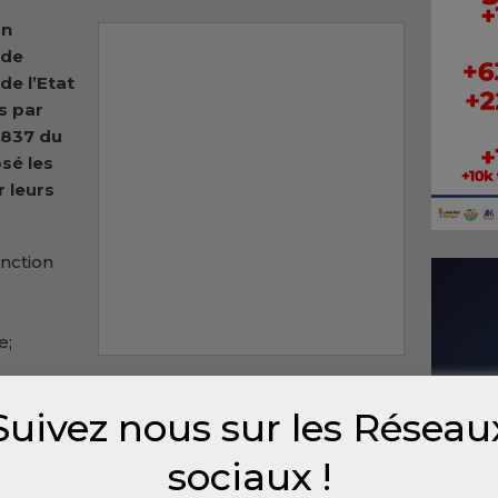
on
 de
de l’Etat
s par
°2837 du
sé les
 leurs
nction
e;
e d’enfant(s) de moins de 17 ans;
Suivez nous sur les Réseau
identité nationale de moins de 5 ans;
sociaux !
;