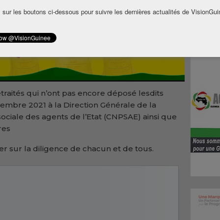
.
 sur les boutons ci-dessous pour suivre les dernières actualités de VisionGui
traités qui n’ont pas encore déposé lesdits
décembre 2021 à la Direction Générale de la
ociale des agents de l’Etat (CNPSAE) ainsi que
res
er sur la diligence de chacun et de tous.