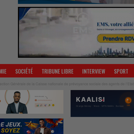
MIE
SOCIÉTÉ
TRIBUNE LIBRE
INTERVIEW
SPORT
ction Générale de la Caisse nationale de prévoyance sociale des agents de l’Et