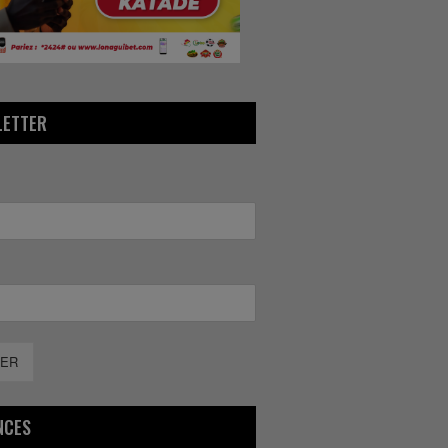
LETTER
ER
NCES