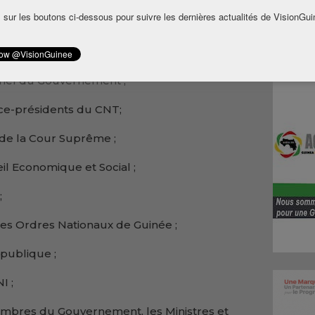
 sur les boutons ci-dessous pour suivre les dernières actualités de VisionGui
e la Présidence convie les personnalités ci-
ial prévu à la place de l’indépendance de
 Chef du Gouvernement ;
ice-présidents du CNT;
 de la Cour Suprême ;
il Economique et Social ;
;
des Ordres Nationaux de Guinée ;
publique ;
I ;
mbres du Gouvernement, les Ministres et