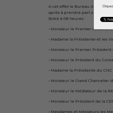
Cliquez
A cet effet le Bureau de Presse d
après à prendre part au cérémon
Boké à 08 heures :
• Monsieur le Premier Ministre,
• Madame la Présidente et les V
• Monsieur le Premier Président
• Monsieur le Président du Conse
• Madame la Présidente du CNC 
• Monsieur le Grand Chancelier 
• Monsieur le Médiateur de la Ré
• Monsieur le Président de la CEN
• Mesdames et Messieurs les Me