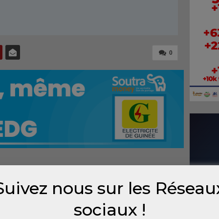
0
 anniversaire de l’accession de la Guinée à
Suivez nous sur les Réseau
rdi 02 octobre 2012 à Boké, sous la haute
 Professeur Alpha Condé, Président de la
sociaux !