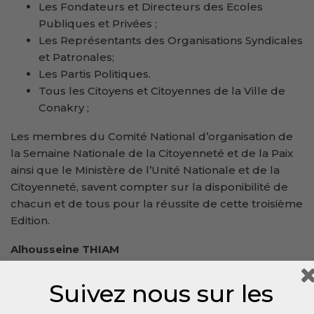
Les Fondateurs et Directeurs des Ecoles
Publiques et Privées ;
Les Représentants des Organisations Syndicales
et Patronales;
Les Partis Politiques.
Tous les Citoyens et Citoyennes de la Ville de
Conakry ;
Les membres du Comité National d’organisation de
la Semaine Nationale de la Citoyenneté et de la Paix
ainsi que le Ministère de l’Unité Nationale et de la
Citoyenneté, savent compter sur la disponibilité de
chacun et de tous pour la réussite de cette troisième
Edition.
Alhousseine THIAM
Président du Comité National d’Organisation
Suivez nous sur les