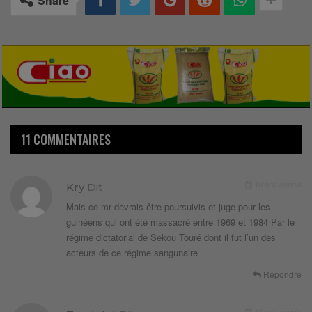
Share
11 COMMENTAIRES
10 ans depuis
Kry
Dit
Mais ce mr devrais être poursuivis et juge pour les
guinéens qui ont été massacré entre 1969 et 1984 Par le
régime dictatorial de Sekou Touré dont il fut l’un des
acteurs de ce régime sangunaire
Répondre
10 ans depuis