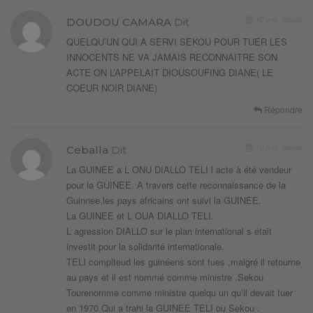
10 ans depuis
DOUDOU CAMARA
Dit
QUELQU’UN QUI A SERVI SEKOU POUR TUER LES
INNOCENTS NE VA JAMAIS RECONNAITRE SON
ACTE ON L’APPELAIT DIOUSOUFING DIANE( LE
COEUR NOIR DIANE)
Répondre
10 ans depuis
Ceballa
Dit
La GUINEE a L ONU DIALLO TELI l acte à été vendeur
pour la GUINEE. A travers cette reconnaissance de la
Guinnee,les pays africains ont suivi la GUINEE.
La GUINEE et L OUA DIALLO TELI.
L agression DIALLO sur le plan international s était
investit pour la solidarité internationale.
TELI complteud les guinéens sont tues ,malgré il retourne
au pays et il est nommé comme ministre .Sekou
Tourenomme comme ministre quelqu un qu’il devait tuer
en 1970.Qui a trahi la GUINEE TELI ou Sekou .