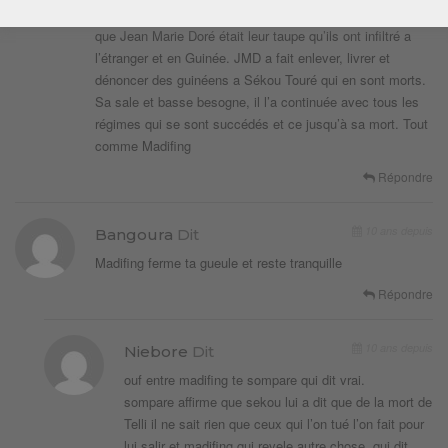
Tôt ou tard. Merci aussi d’avoir avoué a tous les auditeurs
que Jean Marie Doré était leur taupe qu’ils ont infiltré a
l’étranger et en Guinée. JMD a fait enlever, livrer et
dénoncer des guinéens a Sékou Touré qui en sont morts.
Sa sale et basse besogne, il l’a continuée avec tous les
régimes qui se sont succédés et ce jusqu’à sa mort. Tout
comme Madifing
Répondre
10 ans depuis
Bangoura
Dit
Madifing ferme ta gueule et reste tranquille
Répondre
10 ans depuis
Niebore
Dit
ouf entre madifing te sompare qui dit vrai.
sompare affirme que sekou lui a dit que de la mort de
Telli il ne sait rien que ceux qui l’on tué l’on fait pour
lui salir et madifing qui revele autre chose. qui dit