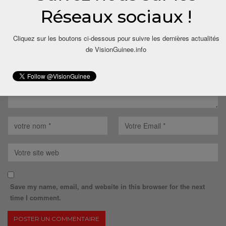
Réseaux sociaux !
Votre adresse email ne sera pas publiée.
Cliquez sur les boutons ci-dessous pour suivre les dernières actualités
de VisionGuinee.info
Save my name, email, and website in this browser for the next
time I comment.