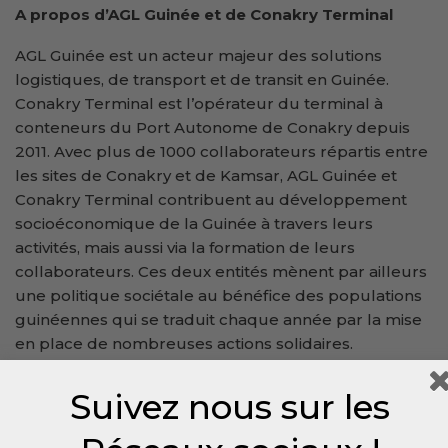
A propos d’AGL Guinée et de Conakry Terminal
AGL Guinée est un acteur majeur des solutions
logistiques, de transport et de transit en Guinée.
Conakry Terminal est l’opérateur du terminal à
conteneurs du Port Autonome de Conakry depuis
2011. Avec plus de 1000 collaborateurs répartis entre
les sites de Conakry et de Kamsar, AGL Guinée et
Conakry Terminal contribuent au développement
socioéconomique de la Guinée à travers leurs
activités, mais aussi via la formation de leurs
collaborateurs. Ces deux entités mènent par ailleurs
une politique sociétale au bénéfice des populations
guinéennes qui se traduit chaque année par la mise
en place de nombreuses actions solidaires.
Suivez nous sur les