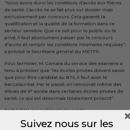
‘’Nous avons durci les conditions d’accès aux filières
de santé. L’accès ne se fait plus sur dossier mais
exclusivement par concours. Cela garantit la
qualification et la qualité de la formation dans ce
secteur sensible. Que ce soit pour le public ou le
privé, il faut absolument passer par le concours
d’accès et remplir les conditions minimales requises’’,
a précisé le Secrétaire général du METFP.
Pour terminer, M. Camara du service des examens a
tenu à préciser que ‘’les écoles privées doivent savoir
que pour être candidat au BTS, il faut avoir le
baccalauréat. Par le passé, on retrouvait même des
élèves de 9ᵉ année dans certaines écoles privées de
santé, ce qui est désormais totalement proscrit’’.
Pathé BAH, pour VisionGuinee.Info
00224 621 77 38 52 /bahpathe17@gmail.com
Suivez nous sur les