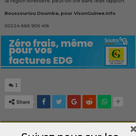
la région forestière, peut-on lire dans ledit rapport.
Boussouriou Doumba, pour VisonGuinee.Info
00224 666 905 416
1
Share