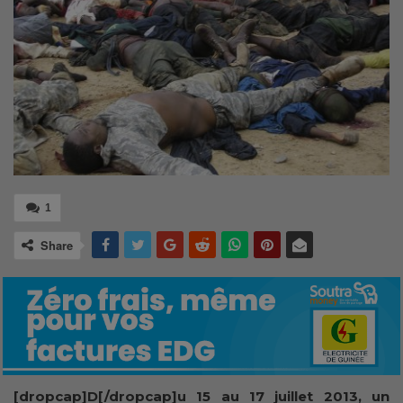
1
Share
[dropcap]D[/dropcap]u 15 au 17 juillet 2013, un