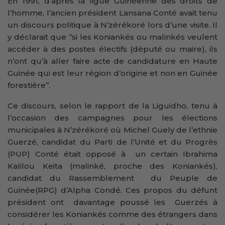
En 1991, d’après la ligue Guinéenne des droits de
l’homme, l’ancien président Lansana Conté avait tenu
un discours politique à N’zérékoré lors d’une visite. Il
y déclarait que ‘’si les Koniankés ou malinkés veulent
accéder à des postes électifs (député ou maire), ils
n’ont qu’à aller faire acte de candidature en Haute
Guinée qui est leur région d’origine et non en Guinée
forestière’’.
Ce discours, selon le rapport de la Liguidho, tenu à
l’occasion des campagnes pour les élections
municipales à N’zérékoré où Michel Guely de l’ethnie
Guerzé, candidat du Parti de l’Unité et du Progrès
(PUP) Conté était opposé à un certain Ibrahima
Kalilou Keita (malinké, proche des Koniankés),
candidat du Rassemblement du Peuple de
Guinée(RPG) d’Alpha Condé. Ces propos du défunt
président ont davantage poussé les Guerzés à
considérer les Koniankés comme des étrangers dans