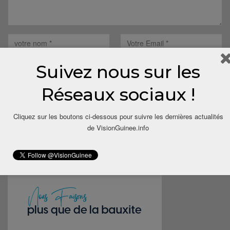
Suivez nous sur les
Réseaux sociaux !
Save my name, email, and website in this browser for the next
Cliquez sur les boutons ci-dessous pour suivre les dernières actualités
time I comment.
de VisionGuinee.info