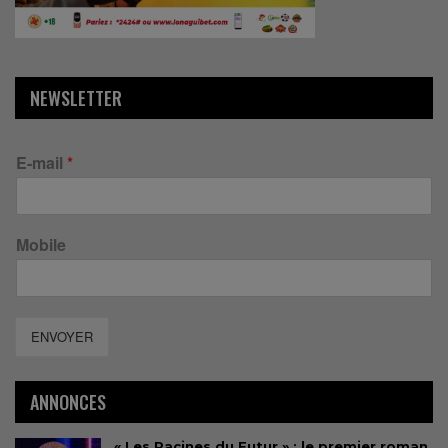
NEWSLETTER
E-mail
*
Mobile
ENVOYER
ANNONCES
« Les Racines du Futur » : le premier roman