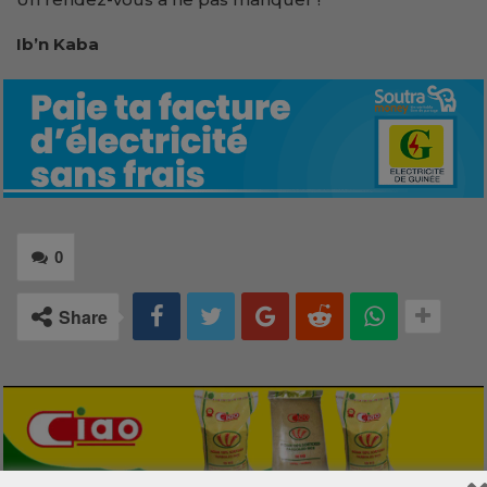
Ib’n Kaba
0
Share