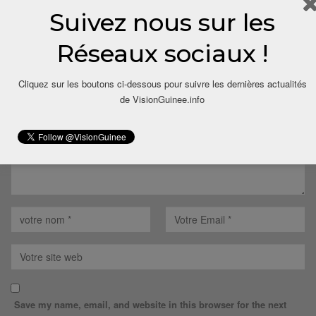
Suivez nous sur les
LAISSER UN COMMENTAIRE
Réseaux sociaux !
Votre adresse email ne sera pas publiée.
Cliquez sur les boutons ci-dessous pour suivre les dernières actualités
de VisionGuinee.info
Save my name, email, and website in this browser for the next