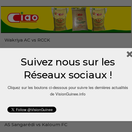
Wakriya AC vs RCCK
CIK vs Tembou FC
Suivez nous sur les
. Zone du stade de la Mission de Kaloum
Réseaux sociaux !
AS Kaloum vs Horoya AC
Cliquez sur les boutons ci-dessous pour suivre les dernières actualités
Soar Académie vs Gangan FC
de VisionGuinee.info
. Zone de Coléah
Renaissance FC vs MLK
AS Sangarédi vs Kaloum FC