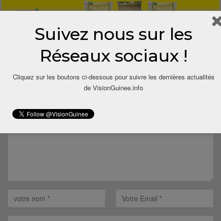
Suivez nous sur les
Réseaux sociaux !
LAISSER UN COMMENTAIRE
Cliquez sur les boutons ci-dessous pour suivre les dernières actualités
de VisionGuinee.info
Votre adresse email ne sera pas publiée.