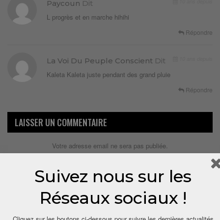
10 ans depuis
Paycoun
Dit
L progrès et en marche hihihi
Répondre
10 ans depuis
La Voi Du Peuple Conscient
Dit
Kaleta Kaleta juste pendant des grand pluie
Répondre
LAISSER UN COMMENTAIRE
Votre adresse email ne sera pas publiée.
Suivez nous sur les
Réseaux sociaux !
Cliquez sur les boutons ci-dessous pour suivre les dernières actualités