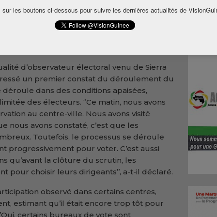
 sur les boutons ci-dessous pour suivre les dernières actualités de VisionGui
les bureaux de vote ont ouvert avec un léger
sont déjà présentés pour accomplir leur devoir
par endroits, laissant apparaître des bureaux
alité d’observateur électoral venu de Sierra
 dressé un premier constat du déroulement du
se déroule dans des conditions apaisées,
imitée des électeurs. ‘’Ce matin, nous avons
tion au centre-ville. Nous avons visité
e nous avons constaté, c’est que les
mbreux. Toutefois, le processus se déroule
nt progressivement pour voter. C’est aussi
s qu’avant la clôture du scrutin, les
pour choisir leurs dirigeants’’, a-t-il déclaré.
articipation observé dans certains centres,
t, estimant qu’il était encore trop tôt pour
 ‘’Oui, certains bureaux de vote sont