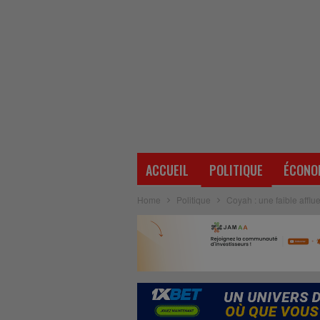
ACCUEIL
POLITIQUE
ÉCONO
Home
Politique
Coyah : une faible affl