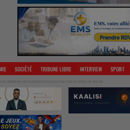
MIE
SOCIÉTÉ
TRIBUNE LIBRE
INTERVIEW
SPORT
uence observée dans plusieurs bureaux de vote en début de scrutin