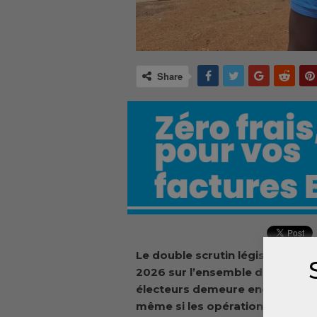
Share
Le double scrutin législatif e
2026 sur l’ensemble du territoir
électeurs demeure encore timid
même si les opérations de vote