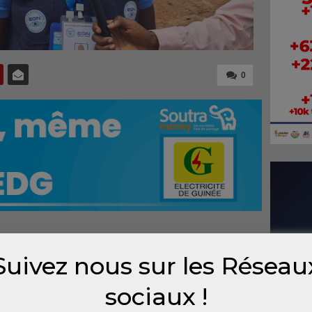
0
t communal a démarré ce dimanche 31 mai
Suivez nous sur les Réseau
e national. À Coyah, la participation des
e en cette première partie de journée,
sociaux !
 se déroulent globalement dans le calme.