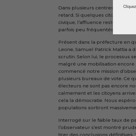
Cliquez
Dans plusieurs centres visités, 
retard. Si quelques citoyens se 
civique, l’affluence reste faible 
parfois peu fréquentés.
Présent dans la préfecture en qu
Leone, Samuel Patrick Mattia a
scrutin. Selon lui, le processus 
malgré une mobilisation encore l
commencé notre mission d’observa
plusieurs bureaux de vote. Ce qu
électeurs ne sont pas encore no
calmement et les citoyens arrive
cela la démocratie. Nous espéron
populations sortiront massivement 
Interrogé sur le faible taux de p
l’observateur s’est montré pruden
tirer des conclusions définitives.