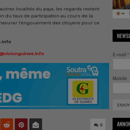
tres localités du pays, les regards restent
on du taux de participation au cours de la
 mesurer l’engouement des citoyens pour ce
NEWS
.Info
@visionguinee.info
E-mail
*
Mobile
ENVOY
ANNO
0