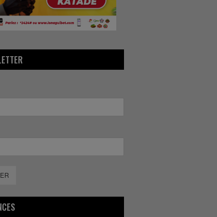
LETTER
ER
NCES