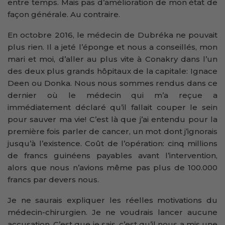
entre temps. Mais pas d’amélioration de mon état de
façon générale. Au contraire.
En octobre 2016, le médecin de Dubréka ne pouvait
plus rien. Il a jeté l’éponge et nous a conseillés, mon
mari et moi, d’aller au plus vite à Conakry dans l’un
des deux plus grands hôpitaux de la capitale: Ignace
Deen ou Donka. Nous nous sommes rendus dans ce
dernier où le médecin qui m’a reçue a
immédiatement déclaré qu’il fallait couper le sein
pour sauver ma vie! C’est là que j’ai entendu pour la
première fois parler de cancer, un mot dont j’ignorais
jusqu’à l’existence. Coût de l’opération: cinq millions
de francs guinéens payables avant l’intervention,
alors que nous n’avions même pas plus de 100.000
francs par devers nous.
Je ne saurais expliquer les réelles motivations du
médecin-chirurgien. Je ne voudrais lancer aucune
accusation. C’est que je sais, c’est qu’il nous a mis une