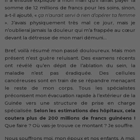
Il a ensuite expliqué à mon mari qu’il fallait payer la
somme de 12 millions de francs pour les soins, sinon,
a-t-il ajouté, «
ça n’aurait servi à rien d’opérer ta femme
». J’avais physiquement très mal ce jour, mais je
n’oublierai jamais la douleur qui m’a frappée au cœur
devant la détresse de mon mari démuni…
Bref, voilà résumé mon passé douloureux. Mais mon
présent n’est guère reluisant. Des examens récents
ont révélé qu’en dépit de l’ablation du sein, la
maladie n’est pas éradiquée. Des cellules
cancéreuses sont en train de se répandre menaçant
le reste de mon corps. Tous les spécialistes
préconisent mon évacuation rapide à l’extérieur de la
Guinée vers une structure de prise en charge
spécialisée.
Selon les estimations des hôpitaux, cela
coutera plus de 200 millions de francs guinéens !
Que faire ? Où vais-je trouve ce montant ? Je souffre.
Nous souffrons moi, mon époux et nos enfants. A moi,