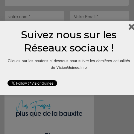
Suivez nous sur les
Réseaux sociaux !
Save my name, email, and website in this browser for the next
time I comment.
Cliquez sur les boutons ci-dessous pour suivre les dernières actualités
de VisionGuinee.info