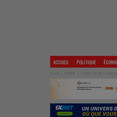
ACCUEIL
POLITIQUE
ÉCONO
Home
Société
Culture: Fin de la 1ère 