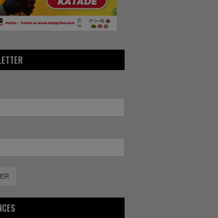
LETTER
ER
NCES