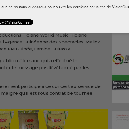
 sur les boutons ci-dessous pour suivre les dernières actualités de VisionGui
’outre-mer, de la France et de la Guinée
ence de presse notamment Tiwony, Apollo-J,
r, Joe Dioubaté et plusieurs talents l’écurie
 connu la présence d’opérateurs culturels
oductions Tidiane World Music, Tidiane
e l’Agence Guinéenne des Spectacles, Malick
ce FM Guinée, Lamine Guirassy.
 public mélomane qui a effectué le
uter le message positif véhiculé par les
 fièrement participé à ce concert au service de
ci malgré qu’il est sous contrat de tournée