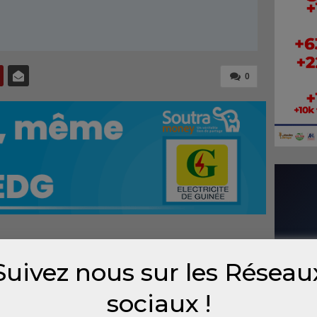
0
ition du Festival Conakry Reggae Vibes le 28
Suivez nous sur les Réseau
le Label Bénédi Records était devant la
Conakry. Objectif, faire le bilan de cet
sociaux !
tre de noblesse de la Guinée.