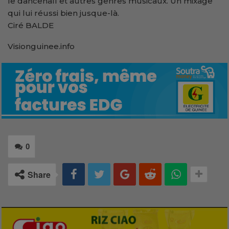
le dancehall et autres genres musicaux. Un mixage
qui lui réussi bien jusque-là.
Ciré BALDE
Visionguinee.info
0
Share