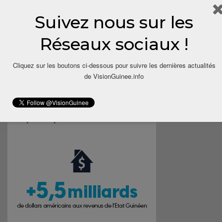
Suivez nous sur les
Save my name, email, and website in this browser for the next
time I comment.
Réseaux sociaux !
Cliquez sur les boutons ci-dessous pour suivre les dernières actualités
de VisionGuinee.info