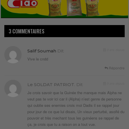
3 COMMENTAIRES
9 ans depuis
Salif Soumah
Dit
Vive le cndd
Répondre
9 ans depuis
Le SOLDAT PATRIOT.
Dit
Je crois savoir que la Guinée the manque mais Alpha ne
veut pas te voir ici car il (Alpha) n’est genre de personne
qui oublie ses enemies crois moi Dadis il se rappel jour
pour jour de ce que lui disais, Un vieux perturbé, asoifé du
pouvoir et très mechant tous les guinéens se rappel de
ça, je crois que tu a raison on a tout vue.