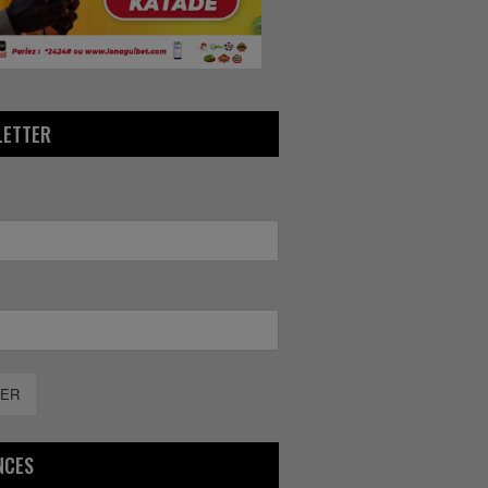
LETTER
ER
NCES