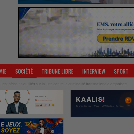
MIE
SOCIÉTÉ
TRIBUNE LIBRE
INTERVIEW
SPORT
uest-africains outillés sur la lutte contre la criminalité transnationale organisée