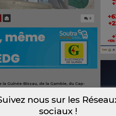
0
e la Guinée-Bissau, de la Gambie, du Cap-
l v
iennent de suivre
à Dakar
un atelier
 la lutte contre la pêche illicite non
Suivez nous sur les Réseau
N), la traite des personnes et les crimes
sociaux !
organisée
par l’Initiative mondiale contre la
nisée (GI-TOC), une organisation