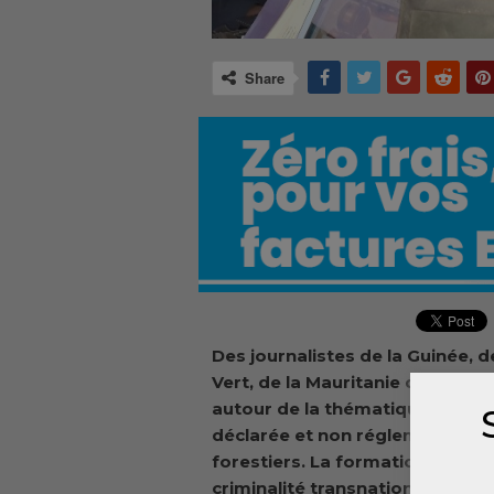
Share
Des journalistes de la Guinée, d
Vert, de la Mauritanie du Sénéga
autour de
la thématique axée sur
déclarée et non réglementée (IN
forestiers. La formation a été 
criminalité transnationale orga