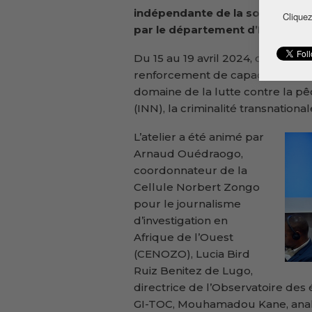
indépendante de la société civ
Cliquez
par le département d’Etat amér
Du 15 au 19 avril 2024, ces prof
renforcement de capacités sur l
domaine de la lutte contre la pê
(INN), la criminalité transnationa
L’atelier a été animé par
Arnaud Ouédraogo,
coordonnateur de la
Cellule Norbert Zongo
pour le journalisme
d’investigation en
Afrique de l’Ouest
(CENOZO), Lucia Bird
Ruiz Benitez de Lugo,
directrice de l’Observatoire de
GI-TOC, Mouhamadou Kane, analys