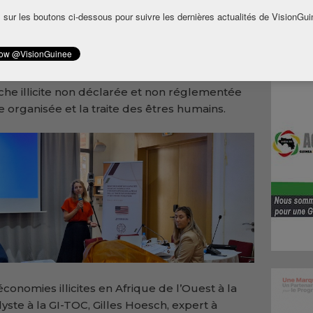
ile, dans le cadre d’un programme soutenu
 sur les boutons ci-dessous pour suivre les dernières actualités de VisionGui
icain.
essionnels de médias ont bénéficié d’un
es meilleures pratiques à adopter dans le
che illicite non déclarée et non réglementée
le organisée et la traite des êtres humains.
s économies
illicites en Afrique de l’Ouest à la
te à la GI-TOC, Gilles Hoesch, expert à