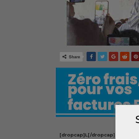
Share
[dropcap]L[/dropcap]e préside