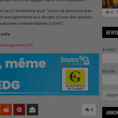
it à veut l’entendre que ‘’nous ne pouvons pas
t aveuglement aux dictats d’une des parties
nationale indépendante (CENI)’’.
NEWS
.Info
visionguinee.info
E-mail
*
Mobile
ENVOY
0
ANNO