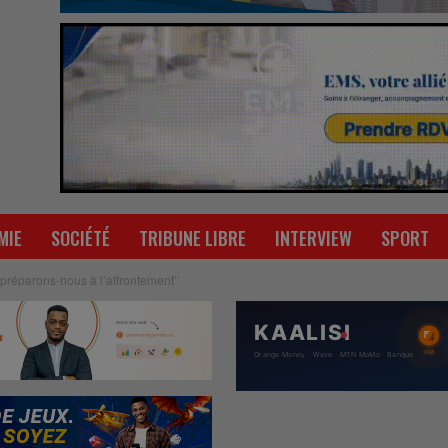
MIE
SOCIÉTÉ
TRIBUNE LIBRE
INTERVIEW
SPORT
‘’préparons-nous à l’affrontement’’