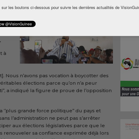
ues de
 sur les boutons ci-dessous pour suivre les dernières actualités de VisionGui
llo a
eflète
.
t à
]. Nous n’avons pas vocation à boycotter des
 véritables élections parce qu’on n’a peur
’’, a indiqué la figure de proue de l’opposition
 ‘’plus grande force politique’’ du pays et
sans l’administration ne peut pas s’arrêter
iper aux élections législatives parce que le
s renouveler sa confiance exprimée déjà lors