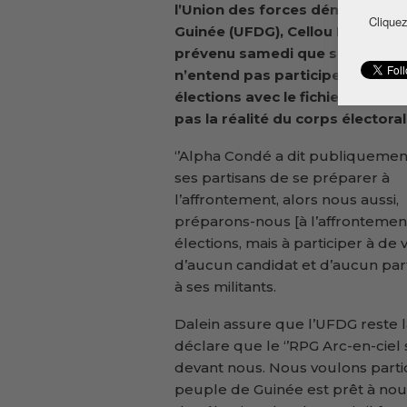
l’Union des forces démocratiq
Cliquez
Guinée (UFDG), Cellou Dalein Dia
prévenu samedi que son parti
n’entend pas participer à des
élections avec le fichier qui ne r
pas la réalité du corps électoral
‘’Alpha Condé a dit publiquemen
ses partisans de se préparer à
l’affrontement, alors nous aussi,
préparons-nous [à l’affrontement
élections, mais à participer à de
d’aucun candidat et d’aucun parti
à ses militants.
Dalein assure que l’UFDG reste la
déclare que le ‘’RPG Arc-en-ciel 
devant nous. Nous voulons partic
peuple de Guinée est prêt à nou