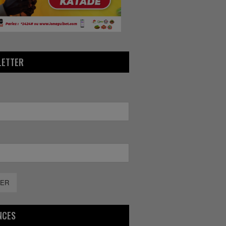
LETTER
ER
NCES