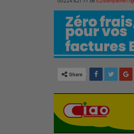
00224 621 77 38
52/bahpathe17
Share