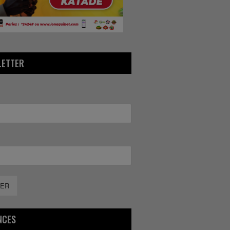
LETTER
ER
NCES