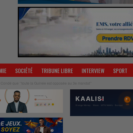
MIE
SOCIÉTÉ
TRIBUNE LIBRE
INTERVIEW
SPORT
 Condé que ‘’toute la Guinée est opposée au 3e mandat’’