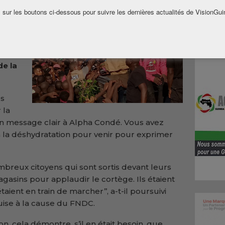
ues de
 sur les boutons ci-dessous pour suivre les dernières actualités de VisionGui
 de la
ans
dre à
e
de la
es
 la
 un message clair à Alpha Condé. Vous avez
, à la déshydratation pour venir pour exprimer
nombreux citoyens qui sont sortis devant leurs
magasins pour applaudir le cortège. Ils étaient
ent en train de marcher’’, a-t-il poursuivi
ise à la cause du FNDC.
ion, cela démontre, s’il en était besoin, que