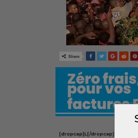
Share
[dropcap]L[/dropcap]e préside