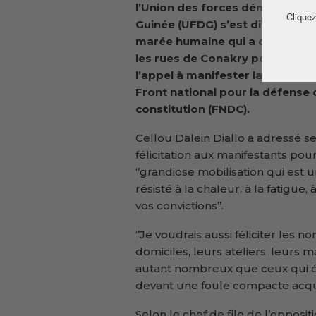
l’Union des forces démocratiq
Cliquez
Guinée (UFDG) s’est dit satisfait
marée humaine qui a déferlé d
les rues de Conakry pour répon
l’appel à manifester lancé par l
Front national pour la défense 
constitution (FNDC).
Cellou Dalein Diallo a adressé s
félicitation aux manifestants pour
‘’grandiose mobilisation qui est
résisté à la chaleur, à la fatigue
vos convictions’’.
‘’Je voudrais aussi féliciter les 
domiciles, leurs ateliers, leurs 
autant nombreux que ceux qui étai
devant une foule compacte acqu
Selon le chef de file de l’opposit