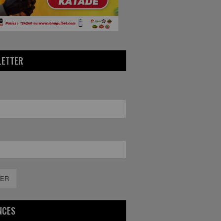
LETTER
ER
NCES