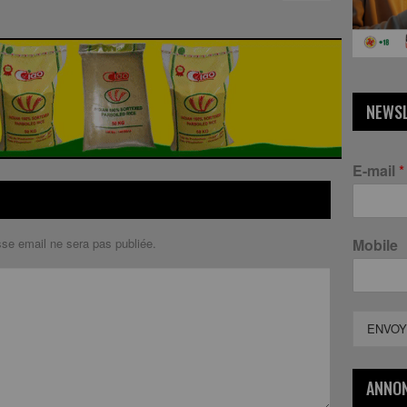
NEWS
E-mail
*
sse email ne sera pas publiée.
Mobile
ENVOY
ANNO