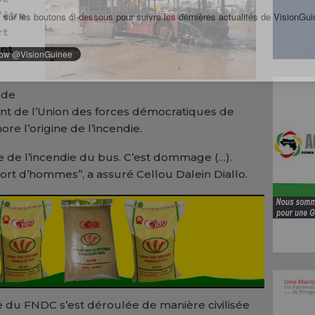
’être
 sur les boutons ci-dessous pour suivre les dernières actualités de VisionGui
rt
ent
 de
ent de l’Union des forces démocratiques de
re l’origine de l’incendie.
ine de l’incendie du bus. C’est dommage (…).
mort d’hommes’’, a assuré Cellou Dalein Diallo.
he du FNDC s’est déroulée de manière civilisée