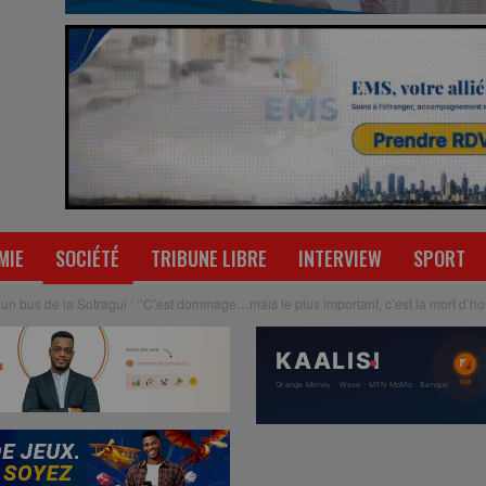
MIE
SOCIÉTÉ
TRIBUNE LIBRE
INTERVIEW
SPORT
’un bus de la Sotragui : ‘’C’est dommage…mais le plus important, c’est la mort d’h