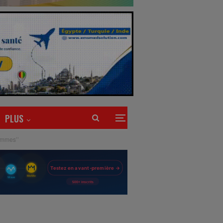
PLUS
ommes’’