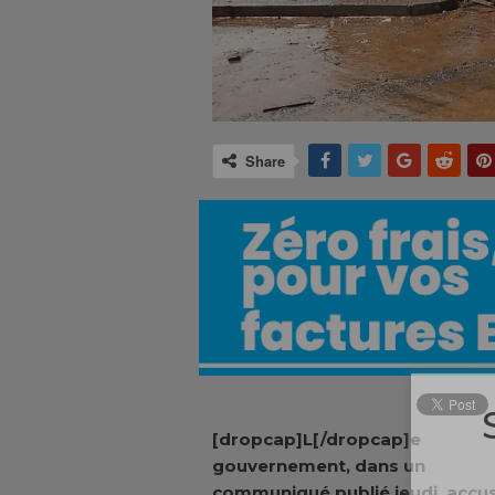
Share
[dropcap]L[/dropcap]e
gouvernement, dans un
communiqué publié jeudi, accu