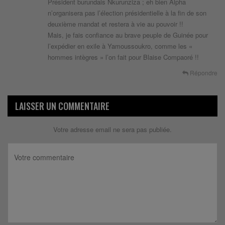
Président burundais Nkurunziza ; eh bien Alpha
n’organisera pas l’élection présidentielle à la fin de son
deuxième mandat et restera à vie au pouvoir !!
Mais, je fais confiance au brave peuple de Guinée pour
l’expédier en exile à Yamoussoukro, comme les «
hommes intègres » l’on fait pour Blaise Compaoré !!
Répondre
LAISSER UN COMMENTAIRE
Votre adresse email ne sera pas publiée.