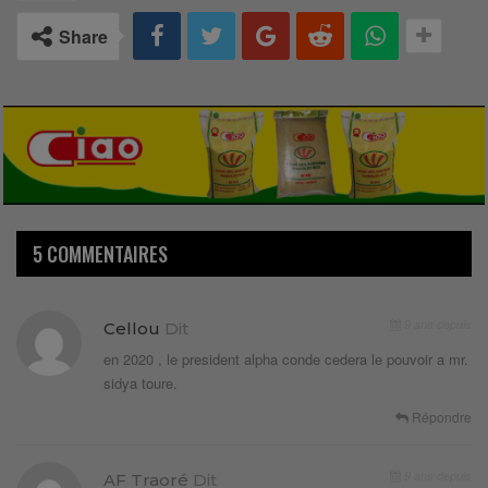
Share
5 COMMENTAIRES
9 ans depuis
Cellou
Dit
en 2020 , le president alpha conde cedera le pouvoir a mr.
sidya toure.
Répondre
9 ans depuis
AF Traoré
Dit