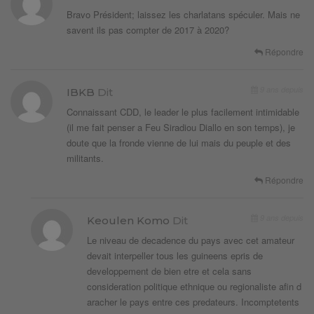
Bravo Président; laissez les charlatans spéculer. Mais ne
savent ils pas compter de 2017 à 2020?
Répondre
9 ans depuis
IBKB
Dit
Connaissant CDD, le leader le plus facilement intimidable
(il me fait penser a Feu Siradiou Diallo en son temps), je
doute que la fronde vienne de lui mais du peuple et des
militants.
Répondre
9 ans depuis
Keoulen Komo
Dit
Le niveau de decadence du pays avec cet amateur
devait interpeller tous les guineens epris de
developpement de bien etre et cela sans
consideration politique ethnique ou regionaliste afin d
aracher le pays entre ces predateurs. Incomptetents