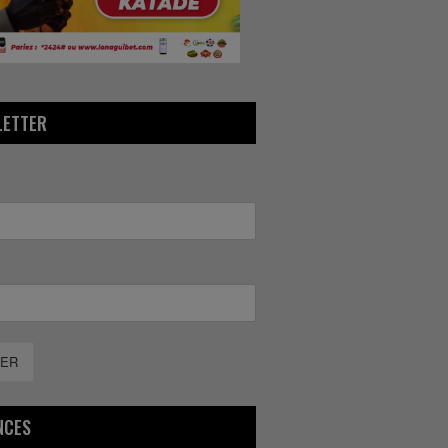
LETTER
ER
NCES