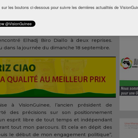
 le ‘’président-bâtisseur’’. ‘’Je pense qu’à la
 sur les boutons ci-dessous pour suivre les dernières actualités de VisionGui
ourrons dire Dieu merci de nous avoir donné
arait l’ancien chef du parlement guinéen.
dou Diallo a adhéré à l’UFDG. Depuis cette
encontré Elhadj Biro Diallo à deux reprises.
u dans la journée du dimanche 18 septembre.
se à VisionGuinee, l’ancien président de
rté des précisions sur son positionnement
e un esprit libre de tout temps et indépendant
rant tout mon parcours. Et cela en dépit des
puis le début de mon engagement politique’’,