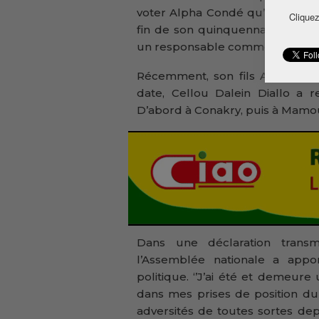
voter Alpha Condé qu’il surnomme
Cliquez
fin de son quinquennat, nous p
un responsable comme lui’’, décl
Récemment, son fils Alpha Ama
date, Cellou Dalein Diallo a r
D’abord à Conakry, puis à Mamo
Dans une déclaration transmi
l’Assemblée nationale a appo
politique. ‘’J’ai été et demeur
dans mes prises de position du
adversités de toutes sortes de