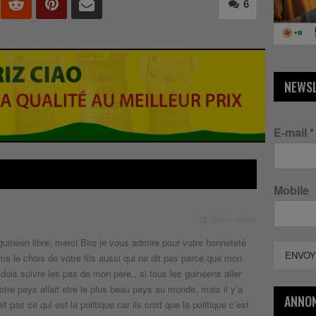
6
NEWS
E-mail
*
Mobile
10 ans depuis
guinéen libre, merci Biro je vous admire pour votre honneteté
ENVOY
me le chois de votre fils aussi qui ne dit pas parce que mon
 dois suivre les pas de mon père., si tous les guinéens aller
tre pays allait etre le plus beau pays au monde, mais il y’a
ANNO
t pas ce qui est la politique car ils croit que la politique c’est