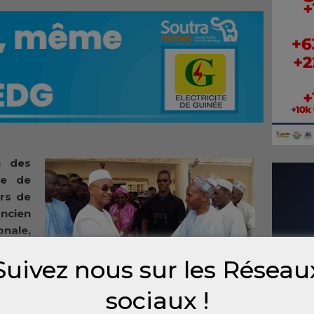
n des
le de
rs de
ancien
onale,
ssume
Suivez nous sur les Réseau
e
sociaux !
u 57
 de la Guinée, le doyen Biro Diallo appelé à