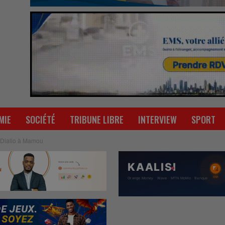
MIE
SOCIÉTÉ
TRIBUNE LIBRE
INTERVIEW
SPORT
o Diallo à Mamou