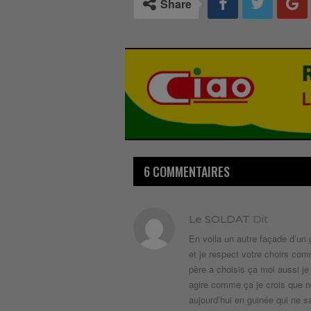
Share
6 COMMENTAIRES
Le SOLDAT
Dit
En voila un autre façade d’un 
et je respect votre choirs com
père a choisis ça moi aussi je
agire comme ça je crois que no
aujourd’hui en guinée qui ne sai