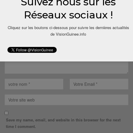
Suivez nous sur les
LAISSER UN COMMENTAIRE
Réseaux sociaux !
Votre adresse email ne sera pas publiée.
Cliquez sur les boutons ci-dessous pour suivre les dernières actualités
de VisionGuinee.info
Save my name, email, and website in this browser for the next
time I comment.