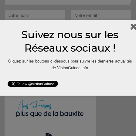
Suivez nous sur les
Réseaux sociaux !
Save my name, email, and website in this browser for the next
time I comment.
Cliquez sur les boutons ci-dessous pour suivre les dernières actualités
de VisionGuinee.info