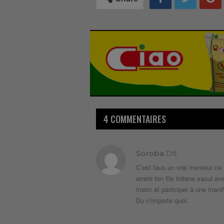
4 COMMENTAIRES
Soroba
Dit
C’est faux.un vrai menteur ce 
arreté ton fils tidiane saoul 
matin et participer à une mani
Du n’importe quoi.