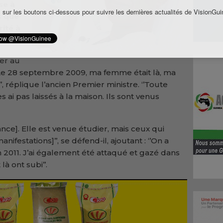
se à
 sur les boutons ci-dessous pour suivre les dernières actualités de VisionGui
s que
rité à
er au
‘’Le 28 septembre 2009, ma femme était là, ma
i’’, réplique l’ancien Premier ministre. ‘’Toute
s ai pas laissés à la maison. Ils sont venus
 France]. Elle est venue étudier, mais ceux qui
ifestations]’’, se défend-il, ajoutant : ‘’On a
011. J’ai également été attaqué et gazé dans
à ont subi’’.