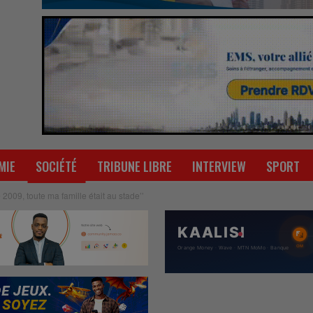
MIE
SOCIÉTÉ
TRIBUNE LIBRE
INTERVIEW
SPORT
 2009, toute ma famille était au stade’’