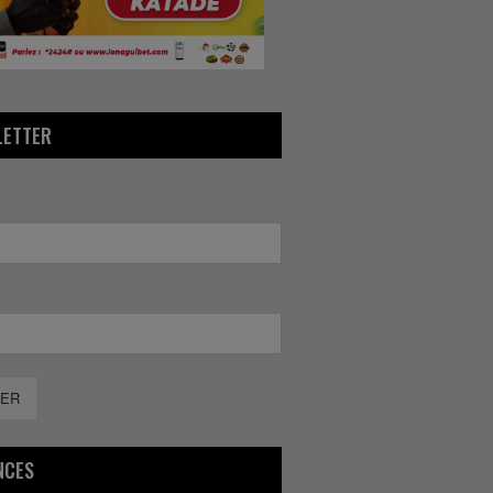
LETTER
ER
NCES