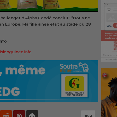
e challenger d’Alpha Condé conclut : ‘’Nous ne
en Europe. Ma fille ainée était au stade du 28
Info
isionguinee.info
4