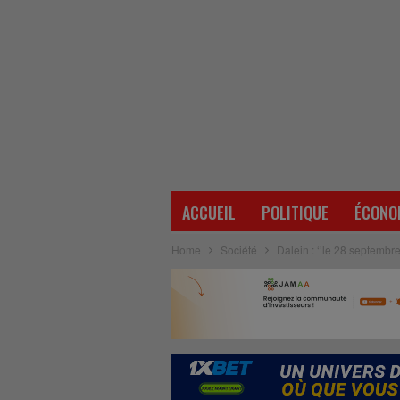
ACCUEIL
POLITIQUE
ÉCONO
Home
Société
Dalein : ‘’le 28 septembre