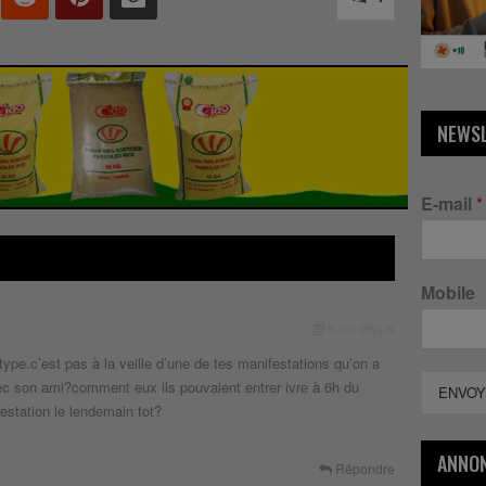
NEWS
E-mail
*
Mobile
9 ans depuis
type.c’est pas à la veille d’une de tes manifestations qu’on a
avec son ami?comment eux ils pouvaient entrer ivre à 6h du
ENVOY
festation le lendemain tot?
ANNO
Répondre