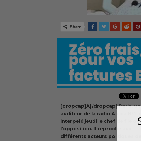
Share
[dropcap]A[/dropcap] Paris, un
auditeur de la radio Africa N°1 a
interpelé jeudi le chef de file de
l’opposition. Il reproche aux
différents acteurs politiques d