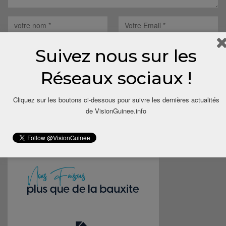
Suivez nous sur les
Réseaux sociaux !
Save my name, email, and website in this browser for the next
time I comment.
Cliquez sur les boutons ci-dessous pour suivre les dernières actualités
de VisionGuinee.info