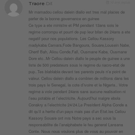
10 ans depuis
Traore
Dit
Mr mamadou cellou dalein diallo est tres mal places de
parler de la bonne governance en guinee
Ce type a ete ministre et PM pendant 13ans sois le
regime corrompu et pourri de pup leur bilan de 24ans a ete
negatif pour nos populations. Les Cellou Kassory
madykaba Camara,Fode Bangoura, Souare,Lousein Nabe,
Cherif Bah, Aliou Conde,Fall, Ousmane Kaba, Ousmane
Dore etc..Mr Cellou dalein diallo le peuple de guinee a une
liste de 500 predateurs sous le regime du nacro-etat de
pup..Tes blablabla devant tes parents peuls n’a point de
valeur. Cellou dalein diallo a combien de millions dans les
trois pays le Senegal, la cote d’ivoire et le Nigeria.. Votre
regime a vole pendant 24ans sans aucune realisation ni
l’eau potable et l’electricite. Aujourd’hui malgre ebola
Conakry a l’electricite 24/24.Le President Alpha Conde a
dit qu’il a herite d’un pays mais pas d’un Etat.les Cellou
Kassory Souare ont mis Notre pays a sec sous la
responsabilite de l’analphabete le feu general Lansana
Conte. Nous nous voulons plus de vous au pouvoir en