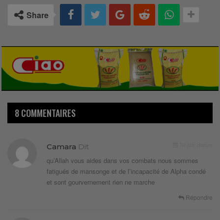
Share
8 COMMENTAIRES
10 ans depuis
Camara
Dit
qu’Allah vous aides dans vos combats nous sommes
fatigués de mansonge et de l’incapacité de Alpha condé
et sont gourvernement rien ne marche
Répondre