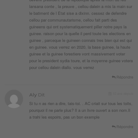
lansana conte , la preuve , cellou dalein a mis la main sur
le batiment de l Etat sise a dixinn. cessez de defendre
cellou par communautarisme, cellou fait parti des
guineens qui ont systematiquement piller notre pays la
guinee. raison pour la quelle il perd toute les elections en
guinee , parceque le guineen connais tres bien qui est qui
en guinee. vous verrez en 2020, la base guinee, la haute
guinee et la guinee forestiere vont massivement voter
pour le president sydia toure, et la moyenne guinee votera
pour cellou dalein diallo. vous verrez
Répondre
10 ans depuis
Aly
Dit
Si tu n as rien a dire, tais-toi. . AC criait sur tous les toits,
pourquoi il ne parle plus? Il a un livre ouvert a son nom.Il
a trahi les espoirs, pas un bon exemple
Répondre