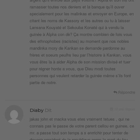
ramasser toutes nos deniers et la banque qu’il ouver
specialement pour les malinkas et envoyer en Europe, en
citant les noms de Kassory et les autres ou tu à laisser
Lansana Kouyaté et Sekouba Konaté qui à vendu la
guinée à Alpha con dè? Ça montre combien de fois vous
des ethnophobes (racistes) au moment que nos nobles
mandinka mory de Kankan se demande pardonne au
frères et soeurs peulhs lieu par l’histoire à Kankan, vous
vous êtes la à aider Alpha de son mission divisé et tuer
pour régner honte a vous, que Dieu modi toutes
personnes qui veulent retarder la guinée même s’ils font
partie de notre.
Répondre
10 ans depuis
Diaby
Dit
jakas john et macka vous etes vraiment tetues , qui ne
connais pas le passe de votre parent cellou en guinee, ce
mr. a passe tout son temps a s enrrichir pour tenter de
devenir president de la republique apres la mort du feu