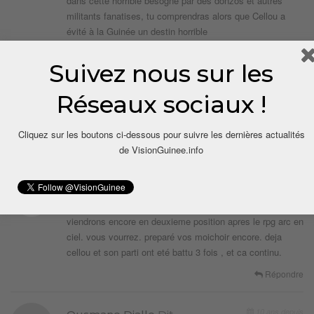
dans cette horrible besogne par des donzos et autres
militants fanatises, tu comprendras alors que Cellou a
évité à la Guinée un destin horrible
Aujourd’hui beaucoup de tes concitoyens voient
clairement que celui qui est né en Guinée, y a grandi et ya
Suivez nous sur les
fait son cursus scolaire, universitaire entrecoupé quelques
moments de formation externe et qui prône l’unite, la
Réseaux sociaux !
fraternité de tous les guineens dans pays en constante
évolution c’est bien Cellou Dalein.
Cliquez sur les boutons ci-dessous pour suivre les dernières actualités
Répondre
de VisionGuinee.info
10 ans depuis
Faya
Dit
vous serrez surpris d etre etonné, cellou et son parti ufdg
viendrons encore en deuxieme position apres le rpg arc en
ciel. vous vourrez. preparé vos moichoir encore. deja
cellou et son parti ont eté battu 3 fois , et ca continu.
Répondre
10 ans depuis