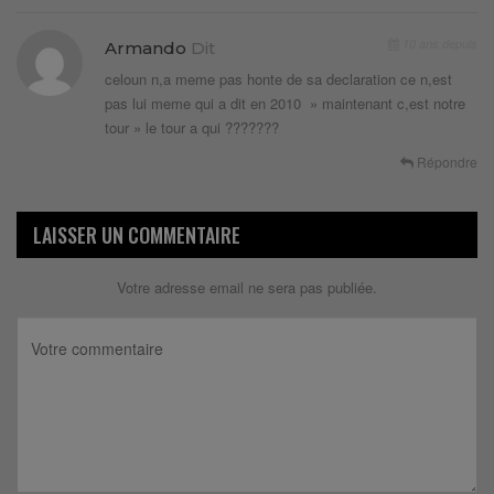
10 ans depuis
Armando
Dit
celoun n,a meme pas honte de sa declaration ce n,est
pas lui meme qui a dit en 2010 » maintenant c,est notre
tour » le tour a qui ???????
Répondre
LAISSER UN COMMENTAIRE
Votre adresse email ne sera pas publiée.