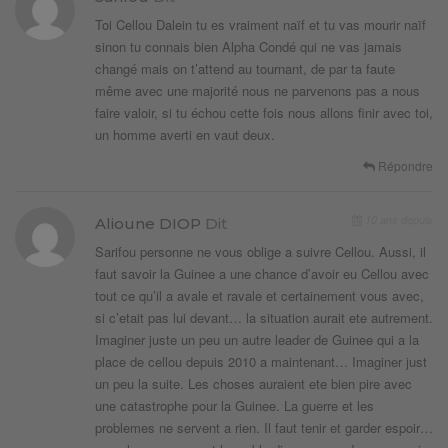
Toi Cellou Dalein tu es vraiment naïf et tu vas mourir naïf
sinon tu connais bien Alpha Condé qui ne vas jamais
changé mais on t’attend au tournant, de par ta faute
même avec une majorité nous ne parvenons pas a nous
faire valoir, si tu échou cette fois nous allons finir avec toi,
un homme averti en vaut deux.
Répondre
10 ans depuis
Alioune DIOP
Dit
Sarifou personne ne vous oblige a suivre Cellou. Aussi, il
faut savoir la Guinee a une chance d’avoir eu Cellou avec
tout ce qu’il a avale et ravale et certainement vous avec,
si c’etait pas lui devant… la situation aurait ete autrement.
Imaginer juste un peu un autre leader de Guinee qui a la
place de cellou depuis 2010 a maintenant… Imaginer just
un peu la suite. Les choses auraient ete bien pire avec
une catastrophe pour la Guinee. La guerre et les
problemes ne servent a rien. Il faut tenir et garder espoir…