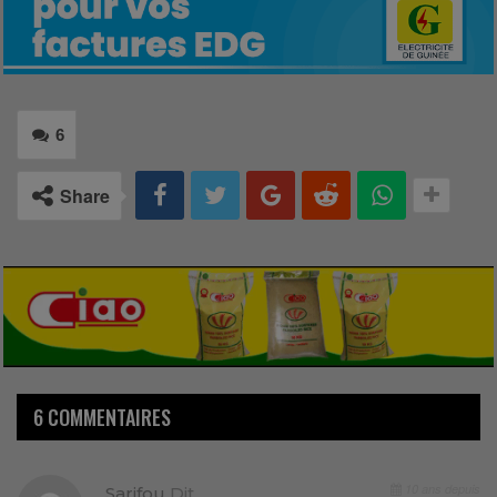
6
Share
6 COMMENTAIRES
10 ans depuis
Sarifou
Dit