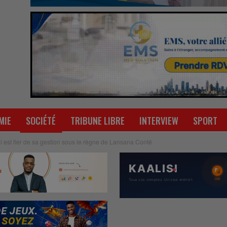
MIE
SOCIÉTÉ
TRIBUNE LIBRE
INTERVIEW
SPORT
’il est fier de sa gestion sous le règne de Lansana Conté