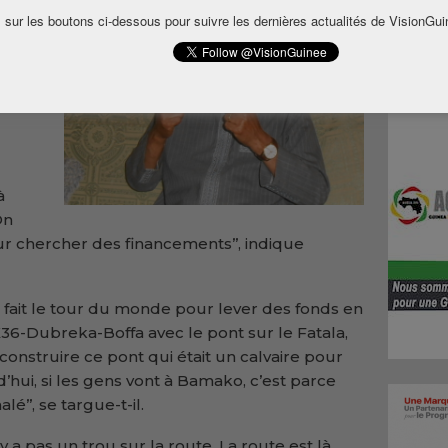
 sur les boutons ci-dessous pour suivre les dernières actualités de VisionGui
le
 qui
 des
à
On
our chercher des financements’’, indique
r fait le tour du monde pour lever des fonds en
K36-Dubreka-Boffa avec le pont sur le Fatala,
 construire ce pont qui était un calvaire pour
’hui, si les gens vont à Bamako, c’est parce
é’’, se targue-t-il.
 a pas un trou sur la route. La route est là