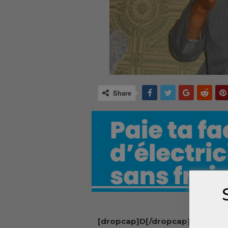
Share
[dropcap]D[/dropcap]evenu la 