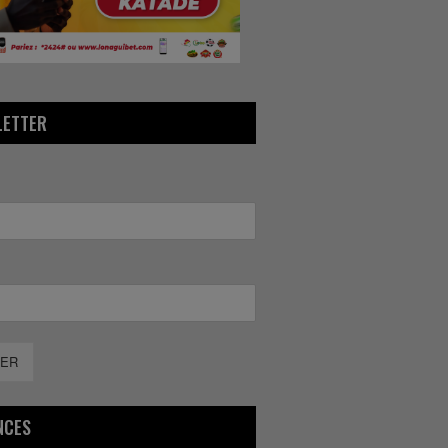
LETTER
ER
NCES