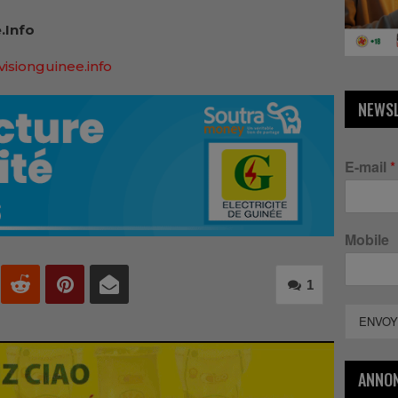
.Info
visionguinee.info
NEWS
E-mail
*
Mobile
1
ENVOY
ANNO