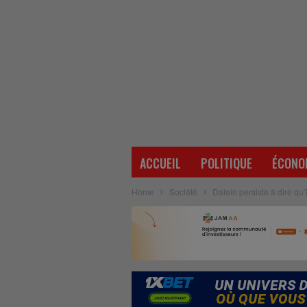
ACCUEIL
POLITIQUE
ÉCONO
Home
Société
Dalein persiste à dire qu