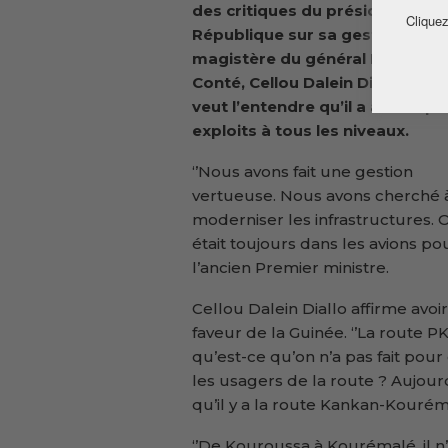
des critiques du président de la
Cliquez
République sur sa gestion sous 
magistère du général Lansana
Conté, Cellou Dalein Diallo dit à
veut l’entendre qu’il a accompli
exploits à tous les niveaux.
‘’Nous avons fait une gestion
vertueuse. Nous avons cherché 
moderniser les infrastructures. 
était toujours dans les avions p
l’ancien Premier ministre.
Cellou Dalein Diallo affirme avoi
faveur de la Guinée. ‘’La route P
qu’est-ce qu’on n’a pas fait pour
les usagers de la route ? Aujourd
qu’il y a la route Kankan-Kourémal
‘’De Kouroussa à Kourémalé, il n’y