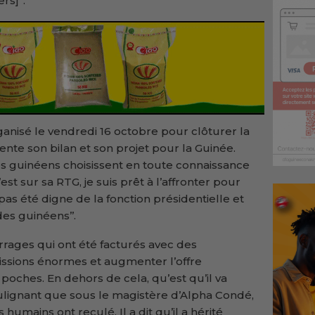
s]’’.
ganisé le vendredi 16 octobre pour clôturer la
te son bilan et son projet pour la Guinée.
les guinéens choisissent en toute connaissance
est sur sa RTG, je suis prêt à l’affronter pour
pas été digne de la fonction présidentielle et
des guinéens’’.
barrages qui ont été facturés avec des
ssions énormes et augmenter l’offre
poches. En dehors de cela, qu’est qu’il va
soulignant que sous le magistère d’Alpha Condé,
s humains ont reculé. Il a dit qu’il a hérité