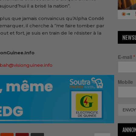
jourd’hui il a brisé la nation’’.
‘’plus que jamais convaincus qu’Alpha Condé
il remarquer, il cherche à ‘’me faire tomber par
t et fort, je suis en train de le résister à la
NEWS
onGuinee.Info
E-mail
*
bah@visionguinee.info
Mobile
ENVOY
ANNO