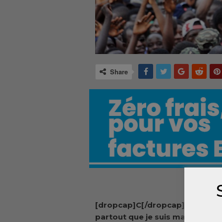
Share
[dropcap]C[/dropcap]ellou dit
partout que je suis malade. Est