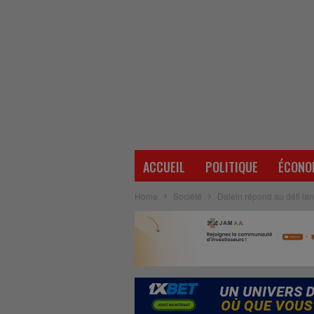
ACCUEIL
POLITIQUE
ÉCONO
Home
Société
Dalein répond au défi lan