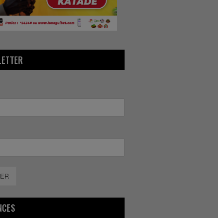
LETTER
ER
NCES