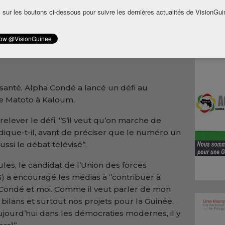
 sur les boutons ci-dessous pour suivre les dernières actualités de VisionGui
il va
pha
amedi
 son
santé, Alpha Condé a lancé un défi au
de Matoto à Kaloum.
relever le défi. ‘’S’il veut qu’on marche de
indique-t-il, avant de préciser que le numéro un
ssi le débat télévisé’’.
les, le candidat de l’Union des forces
a encouragé les médias à ‘’contribuer à
 Condé et moi. Comme il veut parler de mon
 bilans et surtout nos projets pour la Guinée.
jourd’hui dans les démocraties modernes, il y