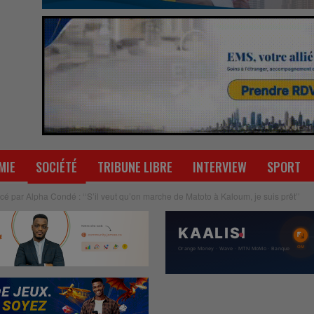
MIE
SOCIÉTÉ
TRIBUNE LIBRE
INTERVIEW
SPORT
cé par Alpha Condé : ‘‘S’il veut qu’on marche de Matoto à Kaloum, je suis prêt’’