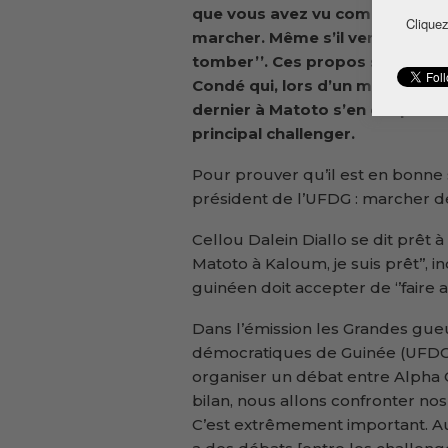
que vous avez vu comment il
Cliquez
marcher. Même s’il vent souffle, 
tomber’’. Ces propos sont d’Al
Condé qui, lors d’un meeting s
dernier à Matoto s’en est pris à
principal challenger.
Pour prouver qu’il est en bonne 
président de l’UFDG : marcher 
Cellou Dalein Diallo se dit prêt à 
Matoto à Kaloum, je suis prêt’’, 
guinéen doit accepter de ‘’faire au
Dans l’émission les Grandes gueu
démocratiques de Guinée (UFDG) 
organiser un débat entre Alpha
bilan, nous allons confronter nos
C’est extrêmement important. Au