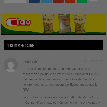
1 COMMENTAIRE
10 ans depuis
Dani
Dit
L’excès de confiance est un grave danger pour un
responsable politique de votre niveau Président Cellou!
On dénote dans vos propos, une pointe de mépris à
l’endroit des autres formations politiques autres que le
RPG.
Je voudrais vous rappeler cette citation de Maître Sun:
« Qui ne réfléchit pas et méprise l’ennemi sera vaincu »