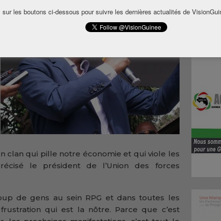
 sur les boutons ci-dessous pour suivre les dernières actualités de VisionGui
 clan qui pille notre économie et qui viole les
précisé le président de l’Union des forces
aucoup de gens au sein RPG et dans toutes les
 frustration qui est la nôtre. Parce que c’est