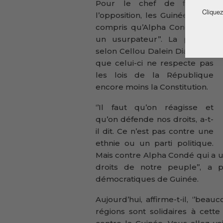
Pour le chef de file de
Cliquez
l’opposition, les Guinéens ont
compris qu’Alpha Condé ‘’est
un usurpateur’’. La preuve,
selon Cellou Dalein Diallo, est
que celui-ci ne respecte pas
les lois de la République
encore moins la Constitution.
‘’Il faut qu’on réagisse et
qu’on défende nos droits, a-t-
il dit. Ce n’est pas contre une
ethnie ou un parti politique.
Mais contre Alpha Condé qui a un
droits de notre peuple’’, a 
démocratiques de Guinée.
Aujourd’hui, affirme-t-il, ‘’be
régions sont solidaires à cette