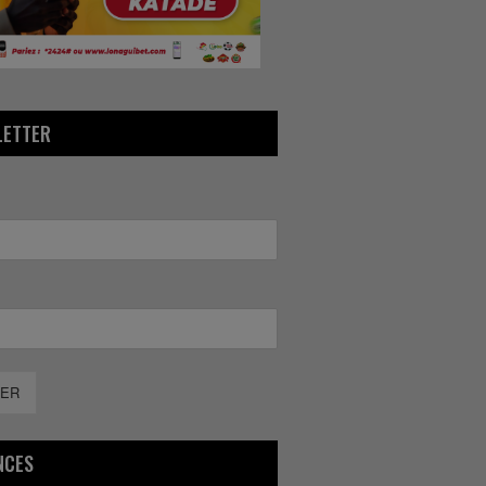
LETTER
ER
NCES