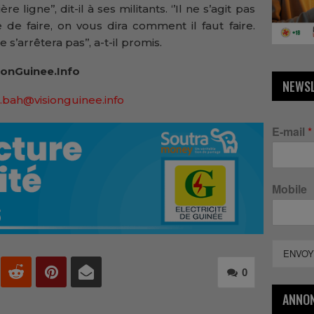
ligne’’, dit-il à ses militants. ‘’Il ne s’agit pas
de faire, on vous dira comment il faut faire.
’arrêtera pas’’, a-t-il promis.
onGuinee.Info
NEWS
.bah@visionguinee.info
E-mail
*
Mobile
ENVOY
0
ANNO