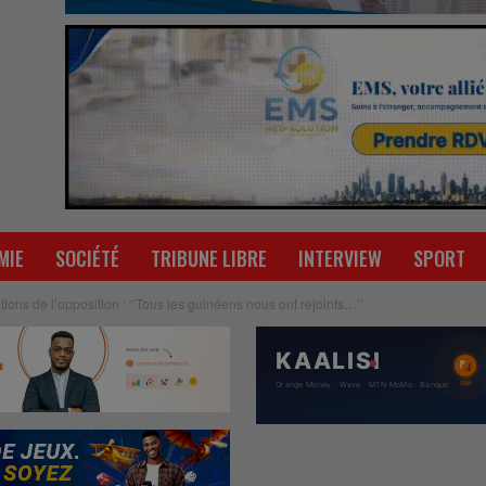
MIE
SOCIÉTÉ
TRIBUNE LIBRE
INTERVIEW
SPORT
tions de l’opposition : ‘’Tous les guinéens nous ont rejoints…’’