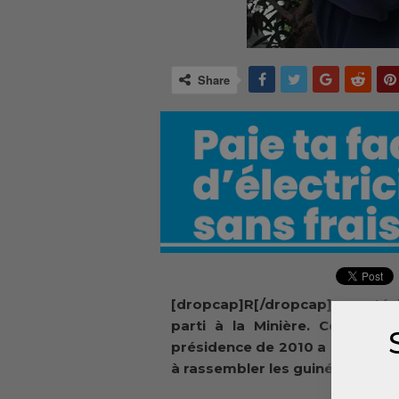
Share
[dropcap]R[/dropcap]emonté, le
parti à la Minière. Cellou Da
présidence de 2010 a réussi gr
à rassembler les guinéens.