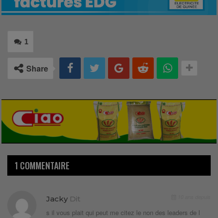
1
Share
1 COMMENTAIRE
10 ans depuis
Jacky
Dit
s il vous plait qui peut me citez le non des leaders de l