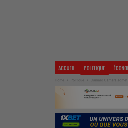
ACCUEIL
POLITIQUE
ÉCONO
Home
Politique
Damaro Camara admet que