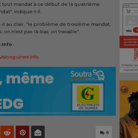
t tout mandat à ce début de la quatrième
t’’, indique-t-il.
il au clair, ‘’le problème de troisième mandat,
, on n’est pas là-bas, on travaille’’.
.Info
visionguinee.info
6