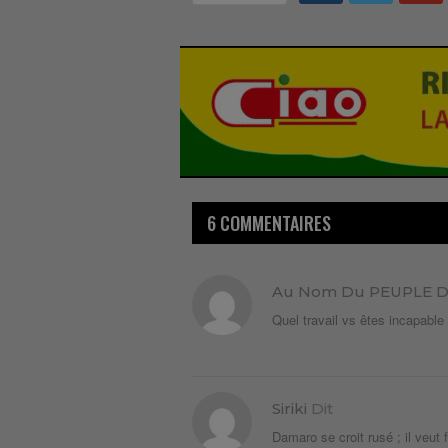
6 COMMENTAIRES
Au Nom Du PEUPLE 
Quel travail vs êtes incapable
Siriki
Dit
Damaro se croit rusé ; il veut