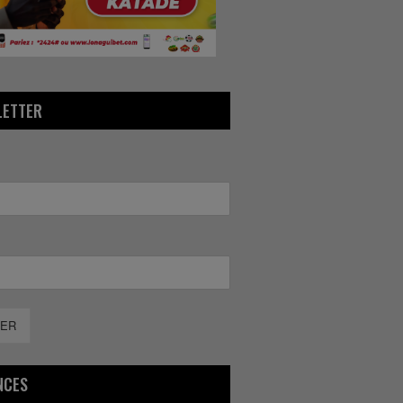
LETTER
ER
NCES