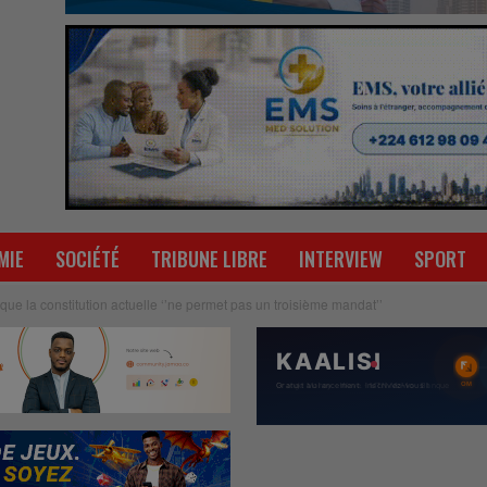
MIE
SOCIÉTÉ
TRIBUNE LIBRE
INTERVIEW
SPORT
 la constitution actuelle ‘’ne permet pas un troisième mandat’’