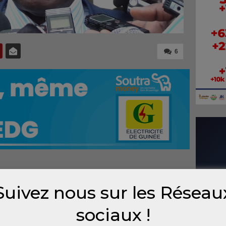
6
la
Suivez nous sur les Réseau
me
a
sociaux !
e chef