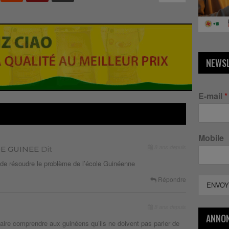
NEWS
E-mail
*
Mobile
8 ans depuis
DE GUINEE
Dit
 de résoudre le problème de l’école Guinéenne
Répondre
ENVOY
8 ans depuis
ANNO
 faire comprendre aux guinéens qu’ils ne doivent pas parler de