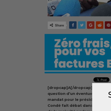
Share
[dropcap]A[/dropcap]lors que 
question d’un éventuel troisiè
mandat pour le président Alph
Condé fait débat dans la cité, l