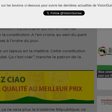
voue
 sur les boutons ci-dessous pour suivre les dernières actualités de VisionGui
osition républicaine qui est en train de
la constitution. A l’en croire, au sein du parti
as à l’ordre du jour.
e un lapsus en la matière. Cette constitution
. Ça c’est clair’’, tranche le patron de la
on, ça ne sera plus la troisième République, ce