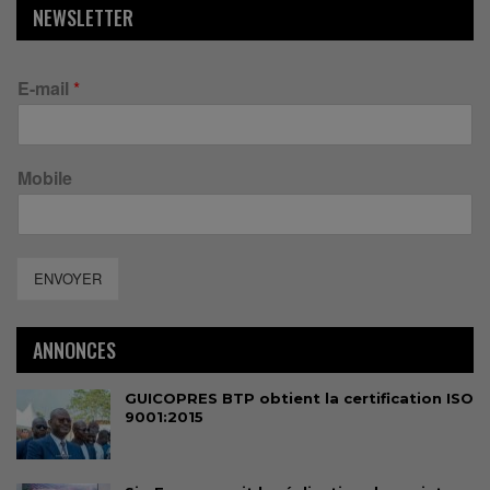
NEWSLETTER
E-mail
*
Mobile
ENVOYER
ANNONCES
GUICOPRES BTP obtient la certification ISO
9001:2015