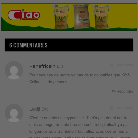
6 COMMENTAIRES
7 ans depuis
Panafricain
Dit
Pour ses cas de morts ya pas deux coupables que Kôtô
Cellou j’ai de preuves.
Répondre
7 ans depuis
Ladji
Dit
C’est le comble de l’hypocrisie. Tu n’a pas dormi car tu
etais au ange, tu etais tres content. Toi qui disait ya pas
longtemps qu’a Bambeto il faut allez avec des armes a
feu pour maintenir l’ordre car ce sont bandits qui y vivent.