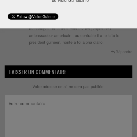
de VisionGuinee.info
alpha tu ment , l ambassadeur americain n a jamais dis
que le president alpha conde est desavoué par les
guineens , cessez de tromper les guineens par des
mensonges. on a tous ecoutez les propos de l
ambassadeur americain , au contraire il a felicité le
president guineen. honte a toi alpha diallo.
Répondre
LAISSER UN COMMENTAIRE
Votre adresse email ne sera pas publiée.