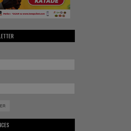
LETTER
ER
NCES