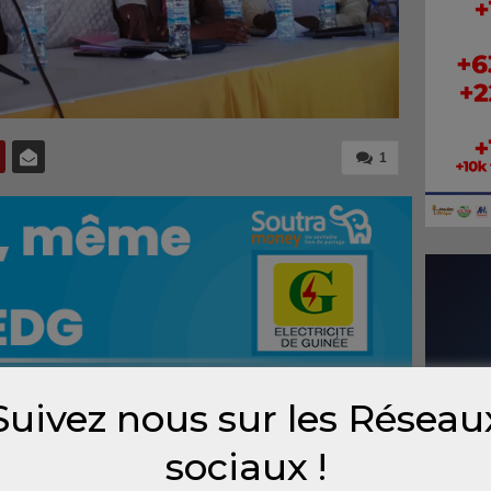
1
Suivez nous sur les Réseau
e de
sociaux !
 la
sana