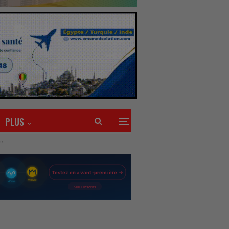
PLUS
’’