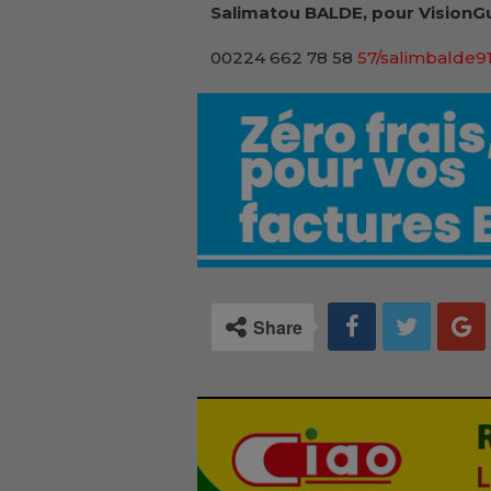
Salimatou BALDE, pour VisionGu
00224 662 78 58
57/salimbalde
Share