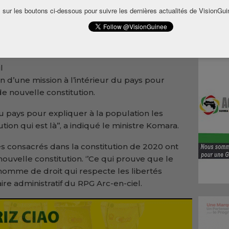
e
 sur les boutons ci-dessous pour suivre les dernières actualités de VisionGui
de
l
 d’une mission à l’intérieur du pays pour
e nouvelle constitution.
 du pays pour expliquer à la population les
ion qui est là’’, a indiqué le ministre Komara.
rtés consacrés dans la constitution de 2020 ont
ouvelle constitution. ‘’Ce qui prouve que le
omme de droit qui respecte les libertés
taire administratif du RPG Arc-en-ciel.