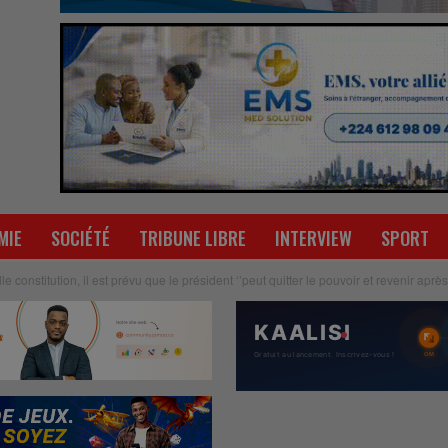
MIE
SOCIÉTÉ
TRIBUNE LIBRE
INTERVIEW
SPORT
e constitution, il est prévu que le président ‘’peut quitter le pouvoir et revenir après