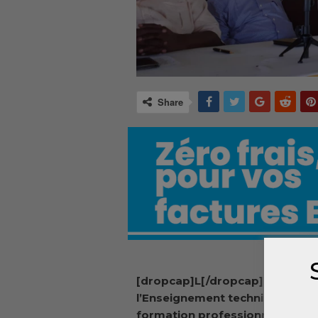
Share
[dropcap]L[/dropcap]e ministr
l’Enseignement technique et de
formation professionnelle, Lan